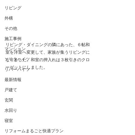
リビング
外構
その他
施工事例
リビング・ダイニングの隣にあった、６帖和
マンション
室を洋室へ変更して、家族が集うリビングに
ソリタハイツ
なりました。和室の押入れは３枚引きのクロ
ーゼットにしました。
リバーハイツ
​最新情報
戸建て
玄関
水回り
寝室
リフォームまるごと快適プラン