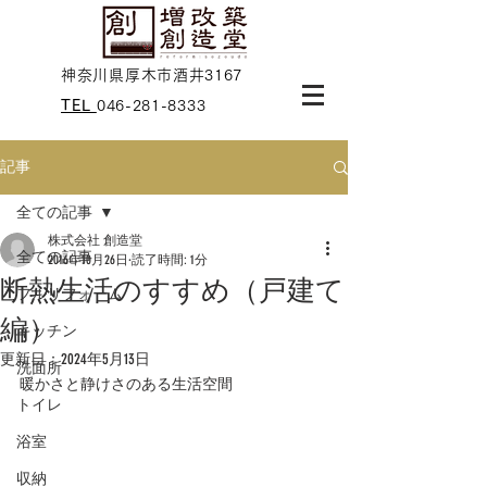
神奈川県厚木市酒井3167
TEL
046-281-8333
記事
全ての記事
株式会社 創造堂
全ての記事
2016年10月26日
読了時間: 1分
断熱生活のすすめ（戸建て
フルリフォーム
編）
キッチン
更新日：
2024年5月13日
洗面所
暖かさと静けさのある生活空間
トイレ
浴室
収納