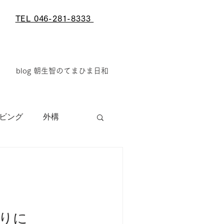
67
TEL 046-281-8333
blog 朝生智のてまひま日和
ビング
外構
戸建て
玄関
りに