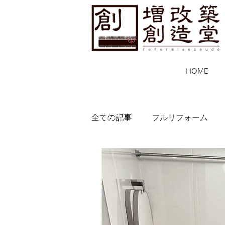
HOME
全ての記事
フルリフォーム
その他
施工事例
マン
水回り
寝室
リフォー