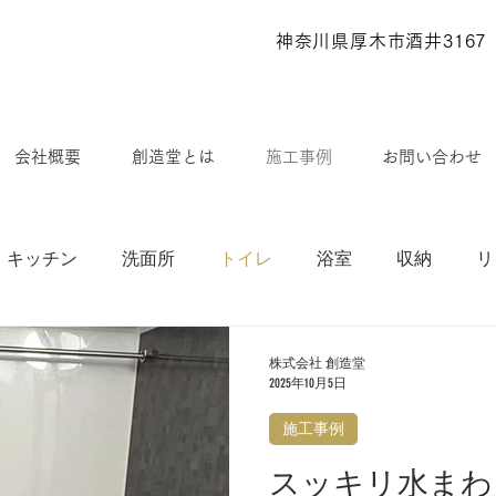
神奈川県厚木市酒井31
会社概要
創造堂とは
施工事例
お問い合わせ
キッチン
洗面所
トイレ
浴室
収納
リ
ション
ソリタハイツ
リバーハイツ
​最新情報
株式会社 創造堂
2025年10月5日
施工事例
ムまるごと快適プラン
スッキリ水まわ