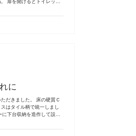
。 扉を開けるとトイレット
にしました。 既存写真
れに
ただきました。 床の硬質Ｃ
ロスはタイル柄で統一しまし
ーに下台収納を造作して設