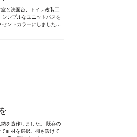
浴室と洗面台、トイレ改装工
 シンプルなユニットバスを
クセントカラーにしました
機能的な物を選択...
を
納を造作しました。 既存の
せて面材を選択。棚も設けて