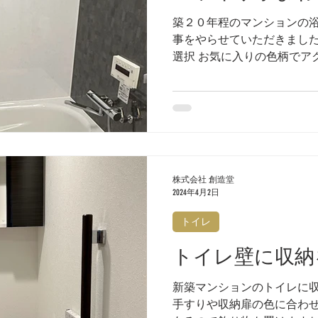
築２０年程のマンションの
事をやらせていただきました
選択 お気に入りの色柄でア
工事前 洗面台もシンプルで
株式会社 創造堂
2024年4月2日
トイレ
トイレ壁に収納
新築マンションのトイレに収
手すりや収納扉の色に合わ