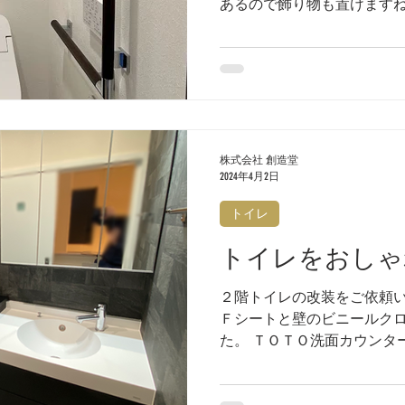
あるので飾り物も置けますね
ペーパーが綺麗に納まるよう
株式会社 創造堂
2024年4月2日
トイレ
トイレをおしゃ
２階トイレの改装をご依頼い
Ｆシートと壁のビニールク
た。 ＴＯＴＯ洗面カウンタ
置。 既存写真